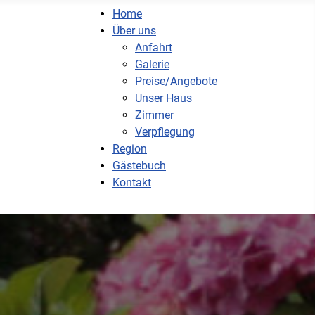
Home
Über uns
Anfahrt
Galerie
Preise/Angebote
Unser Haus
Zimmer
Verpflegung
Region
Gästebuch
Kontakt