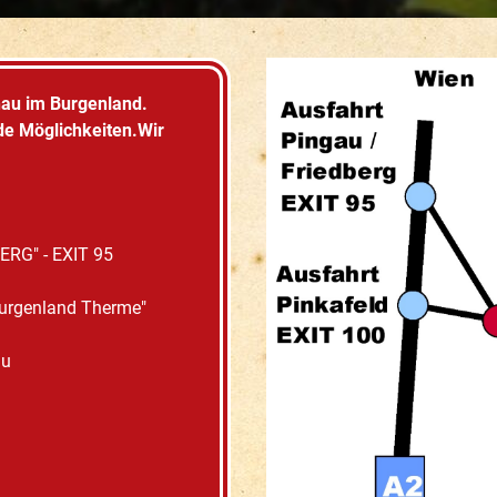
hau im Burgenland.
de Möglichkeiten.Wir
ERG" - EXIT 95
urgenland Therme"
au