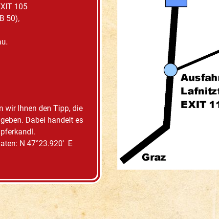
EXIT 105
B 50),
au.
 wir Ihnen den Tipp, die
geben. Dabei handelt es
pferkandl.
naten: N 47°23.920' E