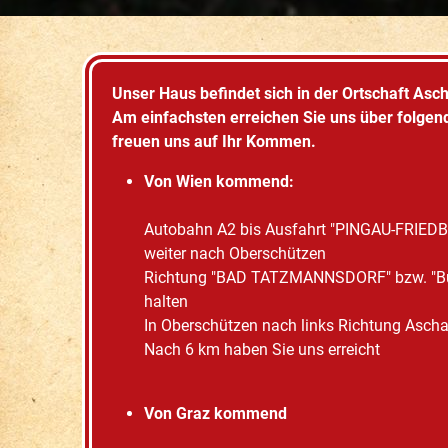
Unser Haus befindet sich in der Ortschaft Asc
Am einfachsten erreichen Sie uns über folgen
freuen uns auf Ihr Kommen.
Von Wien kommend:
Autobahn A2 bis Ausfahrt "PINGAU-FRIEDB
weiter nach Oberschützen
Richtung "BAD TATZMANNSDORF" bzw. "B
halten
In Oberschützen nach links Richtung Asch
Nach 6 km haben Sie uns erreicht
Von Graz kommend